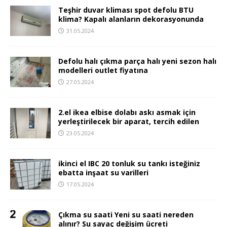
Teşhir duvar kliması spot defolu BTU
klima? Kapalı alanların dekorasyonunda
31.05.2024
Defolu halı çıkma parça halı yeni sezon halı
modelleri outlet fiyatına
27.05.2024
2.el ikea elbise dolabı askı asmak için
yerleştirilecek bir aparat, tercih edilen
23.05.2024
ikinci el IBC 20 tonluk su tankı isteğiniz
ebatta inşaat su varilleri
17.05.2024
Çıkma su saati Yeni su saati nereden
alınır? Su sayaç değişim ücreti