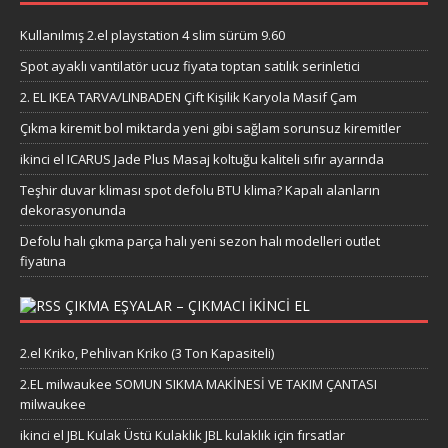
Kullanılmış 2.el playstation 4 slim sürüm 9.60
Spot ayaklı vantilatör ucuz fiyata toptan satılık serinletici
2. EL IKEA TARVA/LINBADEN Çift Kişilik Karyola Masif Çam
Çıkma kiremit bol miktarda yeni gibi sağlam sorunsuz kiremitler
ikinci el ICARUS Jade Plus Masaj koltuğu kaliteli sıfır ayarında
Teşhir duvar kliması spot defolu BTU klima? Kapalı alanların
dekorasyonunda
Defolu halı çıkma parça halı yeni sezon halı modelleri outlet
fiyatına
ÇIKMA EŞYALAR – ÇIKMACI IKINCI EL
2.el Kriko, Pehlivan Kriko (3 Ton Kapasiteli)
2.EL milwaukee SOMUN SIKMA MAKİNESİ VE TAKIM ÇANTASI
milwaukee
ikinci el JBL Kulak Üstü Kulaklık JBL kulaklık için fırsatlar