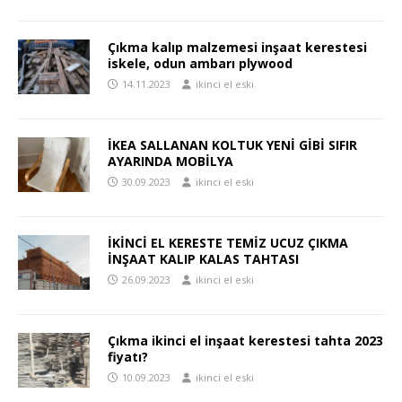
Çıkma kalıp malzemesi inşaat kerestesi
iskele, odun ambarı plywood
14.11.2023
ikinci el eski
İKEA SALLANAN KOLTUK YENİ GİBİ SIFIR
AYARINDA MOBİLYA
30.09.2023
ikinci el eski
İKİNCİ EL KERESTE TEMİZ UCUZ ÇIKMA
İNŞAAT KALIP KALAS TAHTASI
26.09.2023
ikinci el eski
Çıkma ikinci el inşaat kerestesi tahta 2023
fiyatı?
10.09.2023
ikinci el eski