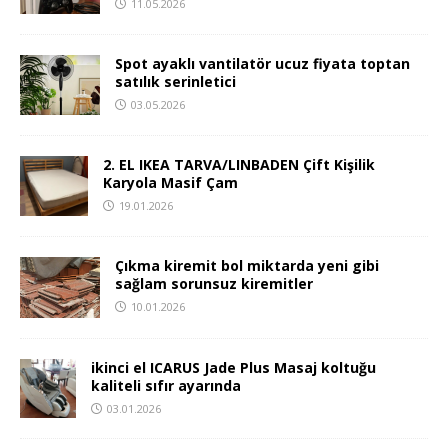
11.05.2026
Spot ayaklı vantilatör ucuz fiyata toptan
satılık serinletici
03.05.2026
2. EL IKEA TARVA/LINBADEN Çift Kişilik
Karyola Masif Çam
19.01.2026
Çıkma kiremit bol miktarda yeni gibi
sağlam sorunsuz kiremitler
10.01.2026
ikinci el ICARUS Jade Plus Masaj koltuğu
kaliteli sıfır ayarında
03.01.2026