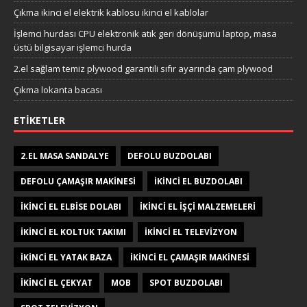
Çıkma ikinci el elektrik kablosu ikinci el kablolar
İşlemci hurdası CPU elektronik atık geri dönüşümü laptop, masa
üstü bilgisayar işlemci hurda
2.el sağlam temiz plywood garantili sıfır ayarında çam plywood
Çıkma lokanta bacası
ETIKETLER
2.EL MASA SANDALYE
DEFOLU BUZDOLABI
DEFOLU ÇAMAŞIR MAKINESI
IKINCI EL BUZDOLABI
IKINCI EL ELBISE DOLABI
IKINCI EL IŞÇI MALZEMELERI
IKINCI EL KOLTUK TAKIMI
IKINCI EL TELEVIZYON
IKINCI EL YATAK BAZA
IKINCI EL ÇAMAŞIR MAKINESI
IKINCI EL ÇEKYAT
MOB
SPOT BUZDOLABI