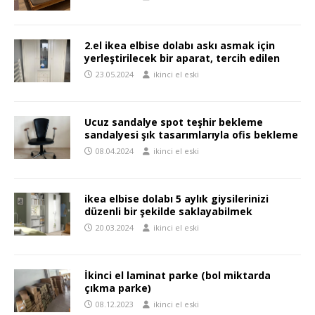
2.el ikea elbise dolabı askı asmak için
yerleştirilecek bir aparat, tercih edilen
23.05.2024
ikinci el eski
Ucuz sandalye spot teşhir bekleme
sandalyesi şık tasarımlarıyla ofis bekleme
08.04.2024
ikinci el eski
ikea elbise dolabı 5 aylık giysilerinizi
düzenli bir şekilde saklayabilmek
20.03.2024
ikinci el eski
İkinci el laminat parke (bol miktarda
çıkma parke)
08.12.2023
ikinci el eski