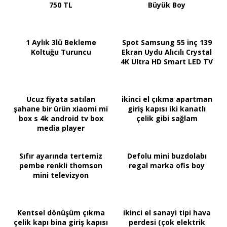
750 TL
Büyük Boy
1 Aylık 3lü Bekleme
Spot Samsung 55 inç 139
Koltuğu Turuncu
Ekran Uydu Alıcılı Crystal
4K Ultra HD Smart LED TV
Ucuz fiyata satılan
ikinci el çıkma apartman
şahane bir ürün xiaomi mi
giriş kapısı iki kanatlı
box s 4k android tv box
çelik gibi sağlam
media player
Sıfır ayarında tertemiz
Defolu mini buzdolabı
pembe renkli thomson
regal marka ofis boy
mini televizyon
Kentsel dönüşüm çıkma
ikinci el sanayi tipi hava
çelik kapı bina giriş kapısı
perdesi (çok elektrik