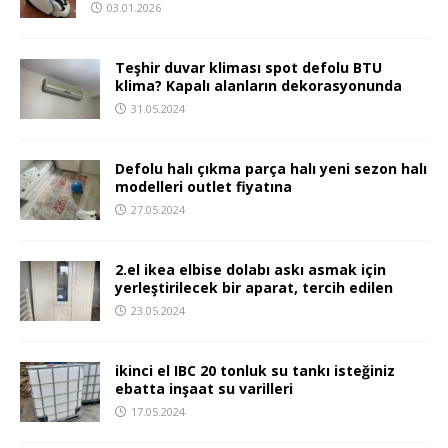
03.01.2026
Teşhir duvar kliması spot defolu BTU
klima? Kapalı alanların dekorasyonunda
31.05.2024
Defolu halı çıkma parça halı yeni sezon halı
modelleri outlet fiyatına
27.05.2024
2.el ikea elbise dolabı askı asmak için
yerleştirilecek bir aparat, tercih edilen
23.05.2024
ikinci el IBC 20 tonluk su tankı isteğiniz
ebatta inşaat su varilleri
17.05.2024