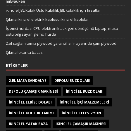
milwaukee
ikinci el JBL Kulak Üstü Kulaklık JBL kulaklık için fırsatlar
Çıkma ikinci el elektrik kablosu ikinci el kablolar
İşlemci hurdası CPU elektronik atık geri dönüşümü laptop, masa
üstü bilgisayar işlemci hurda
2.el sağlam temiz plywood garantili sıfır ayarında çam plywood
Çıkma lokanta bacası
ETIKETLER
2.EL MASA SANDALYE
DEFOLU BUZDOLABI
DEFOLU ÇAMAŞIR MAKINESI
IKINCI EL BUZDOLABI
IKINCI EL ELBISE DOLABI
IKINCI EL IŞÇI MALZEMELERI
IKINCI EL KOLTUK TAKIMI
IKINCI EL TELEVIZYON
IKINCI EL YATAK BAZA
IKINCI EL ÇAMAŞIR MAKINESI