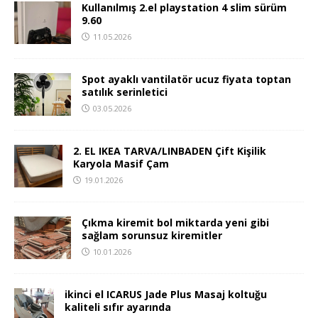
Kullanılmış 2.el playstation 4 slim sürüm
9.60
11.05.2026
Spot ayaklı vantilatör ucuz fiyata toptan
satılık serinletici
03.05.2026
2. EL IKEA TARVA/LINBADEN Çift Kişilik
Karyola Masif Çam
19.01.2026
Çıkma kiremit bol miktarda yeni gibi
sağlam sorunsuz kiremitler
10.01.2026
ikinci el ICARUS Jade Plus Masaj koltuğu
kaliteli sıfır ayarında