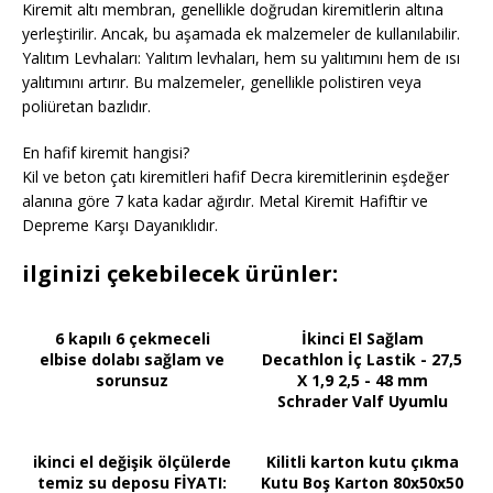
Kiremit altı membran, genellikle doğrudan kiremitlerin altına
yerleştirilir. Ancak, bu aşamada ek malzemeler de kullanılabilir.
Yalıtım Levhaları: Yalıtım levhaları, hem su yalıtımını hem de ısı
yalıtımını artırır. Bu malzemeler, genellikle polistiren veya
poliüretan bazlıdır.
En hafif kiremit hangisi?
Kil ve beton çatı kiremitleri hafif Decra kiremitlerinin eşdeğer
alanına göre 7 kata kadar ağırdır. Metal Kiremit Hafiftir ve
Depreme Karşı Dayanıklıdır.
ilginizi çekebilecek ürünler:
6 kapılı 6 çekmeceli
İkinci El Sağlam
elbise dolabı sağlam ve
Decathlon İç Lastik - 27,5
sorunsuz
X 1,9 2,5 - 48 mm
Schrader Valf Uyumlu
ikinci el değişik ölçülerde
Kilitli karton kutu çıkma
temiz su deposu FİYATI:
Kutu Boş Karton 80x50x50