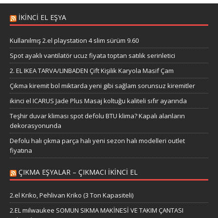
IKINCI EL EŞYA
Kullanılmış 2.el playstation 4 slim sürüm 9.60
Spot ayaklı vantilatör ucuz fiyata toptan satılık serinletici
2. EL IKEA TARVA/LINBADEN Çift Kişilik Karyola Masif Çam
Çıkma kiremit bol miktarda yeni gibi sağlam sorunsuz kiremitler
ikinci el ICARUS Jade Plus Masaj koltuğu kaliteli sıfır ayarında
Teşhir duvar kliması spot defolu BTU klima? Kapalı alanların
dekorasyonunda
Defolu halı çıkma parça halı yeni sezon halı modelleri outlet
fiyatına
ÇIKMA EŞYALAR – ÇIKMACI IKINCI EL
2.el Kriko, Pehlivan Kriko (3 Ton Kapasiteli)
2.EL milwaukee SOMUN SIKMA MAKİNESİ VE TAKIM ÇANTASI