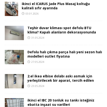
ikinci el ICARUS Jade Plus Masaj koltuğu
kaliteli sıfır ayarında
03.01.2026
Teşhir duvar kliması spot defolu BTU
klima? Kapalı alanların dekorasyonunda
31.05.2024
Defolu halı çıkma parça halı yeni sezon halı
modelleri outlet fiyatına
27.05.2024
2.el ikea elbise dolabı askı asmak için
yerleştirilecek bir aparat, tercih edilen
23.05.2024
ikinci el IBC 20 tonluk su tankı isteğiniz
ebatta inşaat su varilleri