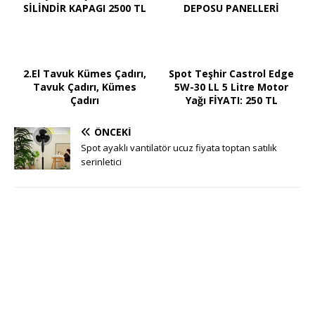
SİLİNDİR KAPAGI 2500 TL
DEPOSU PANELLERİ
2.El Tavuk Kümes Çadırı,
Spot Teşhir Castrol Edge
Tavuk Çadırı, Kümes
5W-30 LL 5 Litre Motor
Çadırı
Yağı FİYATI: 250 TL
ÖNCEKI
Spot ayaklı vantilatör ucuz fiyata toptan satılık
serinletici