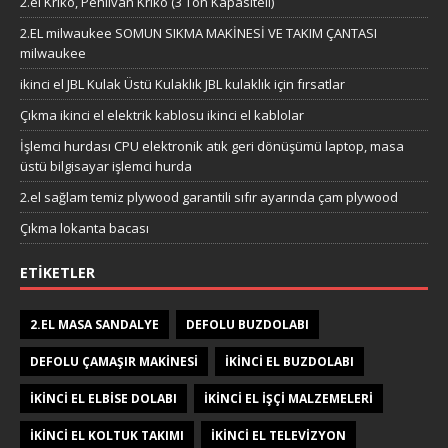
2.el Kriko, Pehlivan Kriko (3 Ton Kapasiteli)
2.EL milwaukee SOMUN SIKMA MAKİNESİ VE TAKIM ÇANTASI
milwaukee
ikinci el JBL Kulak Üstü Kulaklık JBL kulaklık için fırsatlar
Çıkma ikinci el elektrik kablosu ikinci el kablolar
İşlemci hurdası CPU elektronik atık geri dönüşümü laptop, masa
üstü bilgisayar işlemci hurda
2.el sağlam temiz plywood garantili sıfır ayarında çam plywood
Çıkma lokanta bacası
ETIKETLER
2.EL MASA SANDALYE
DEFOLU BUZDOLABI
DEFOLU ÇAMAŞIR MAKINESI
IKINCI EL BUZDOLABI
IKINCI EL ELBISE DOLABI
IKINCI EL IŞÇI MALZEMELERI
IKINCI EL KOLTUK TAKIMI
IKINCI EL TELEVIZYON