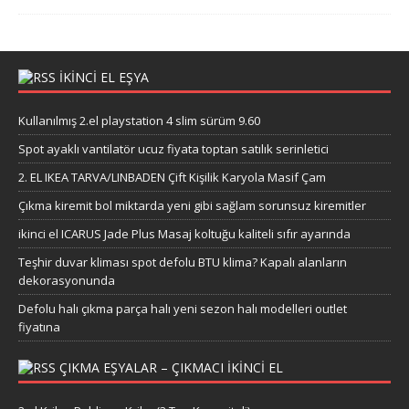
IKINCI EL EŞYA
Kullanılmış 2.el playstation 4 slim sürüm 9.60
Spot ayaklı vantilatör ucuz fiyata toptan satılık serinletici
2. EL IKEA TARVA/LINBADEN Çift Kişilik Karyola Masif Çam
Çıkma kiremit bol miktarda yeni gibi sağlam sorunsuz kiremitler
ikinci el ICARUS Jade Plus Masaj koltuğu kaliteli sıfır ayarında
Teşhir duvar kliması spot defolu BTU klima? Kapalı alanların
dekorasyonunda
Defolu halı çıkma parça halı yeni sezon halı modelleri outlet
fiyatına
ÇIKMA EŞYALAR – ÇIKMACI IKINCI EL