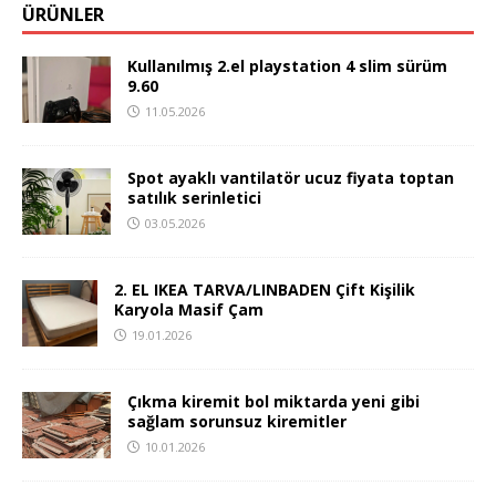
ÜRÜNLER
Kullanılmış 2.el playstation 4 slim sürüm
9.60
11.05.2026
Spot ayaklı vantilatör ucuz fiyata toptan
satılık serinletici
03.05.2026
2. EL IKEA TARVA/LINBADEN Çift Kişilik
Karyola Masif Çam
19.01.2026
Çıkma kiremit bol miktarda yeni gibi
sağlam sorunsuz kiremitler
10.01.2026