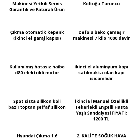
Makinesi Yetkili Servis
Koltuğu Turuncu
Garantili ve Faturalı Ürün
Çıkma otomatik kepenk
Defolu beko çamaşır
(ikinci el garaj kapısı)
makinesi 7 kilo 1000 devir
Kullanılmış hatasız haibo
ikinci el aluminyum kapı
d80 elektrikli motor
satılmakta olan kapı
ısıcamlıdır
Spot sista silikon koli
İkinci El Manuel Özellikli
bazlı toptan şeffaf silikon
Tekerlekli Engelli Hasta
Yaşlı Sandalyesi FİYATI:
1200 TL
Hyundai Çıkma 1.6
2. KALİTE SOĞUK HAVA