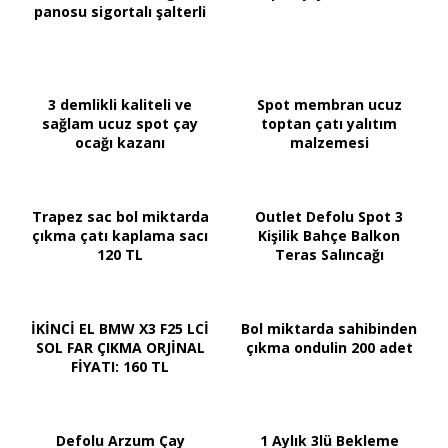
panosu sigortalı şalterli
3 demlikli kaliteli ve
Spot membran ucuz
sağlam ucuz spot çay
toptan çatı yalıtım
ocağı kazanı
malzemesi
Trapez sac bol miktarda
Outlet Defolu Spot 3
çıkma çatı kaplama sacı
Kişilik Bahçe Balkon
120 TL
Teras Salıncağı
İKİNCİ EL BMW X3 F25 LCİ
Bol miktarda sahibinden
SOL FAR ÇIKMA ORJİNAL
çıkma ondulin 200 adet
FİYATI: 160 TL
Defolu Arzum Çay
1 Aylık 3lü Bekleme