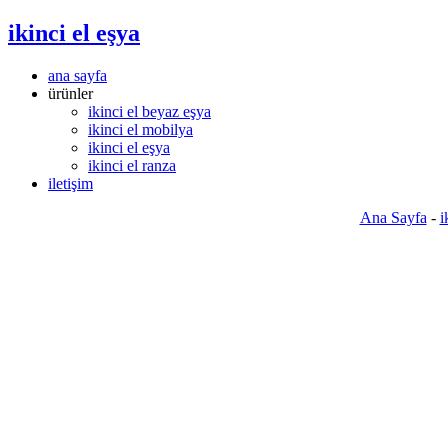
ikinci el eşya
ana sayfa
ürünler
ikinci el beyaz eşya
ikinci el mobilya
ikinci el eşya
ikinci el ranza
iletişim
Ana Sayfa
-
i