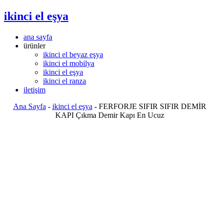
ikinci el eşya
ana sayfa
ürünler
ikinci el beyaz eşya
ikinci el mobilya
ikinci el eşya
ikinci el ranza
iletişim
Ana Sayfa
-
ikinci el eşya
-
FERFORJE SIFIR SIFIR DEMİR
KAPI Çıkma Demir Kapı En Ucuz