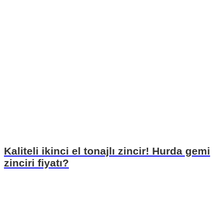
Kaliteli ikinci el tonajlı zincir! Hurda gemi
zinciri fiyatı?