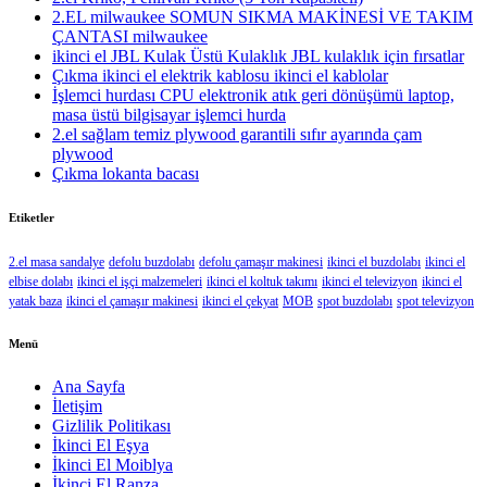
2.EL milwaukee SOMUN SIKMA MAKİNESİ VE TAKIM
ÇANTASI milwaukee
ikinci el JBL Kulak Üstü Kulaklık JBL kulaklık için fırsatlar
Çıkma ikinci el elektrik kablosu ikinci el kablolar
İşlemci hurdası CPU elektronik atık geri dönüşümü laptop,
masa üstü bilgisayar işlemci hurda
2.el sağlam temiz plywood garantili sıfır ayarında çam
plywood
Çıkma lokanta bacası
Etiketler
2.el masa sandalye
defolu buzdolabı
defolu çamaşır makinesi
ikinci el buzdolabı
ikinci el
elbise dolabı
ikinci el işçi malzemeleri
ikinci el koltuk takımı
ikinci el televizyon
ikinci el
yatak baza
ikinci el çamaşır makinesi
ikinci el çekyat
MOB
spot buzdolabı
spot televizyon
Menü
Ana Sayfa
İletişim
Gizlilik Politikası
İkinci El Eşya
İkinci El Moiblya
İkinci El Ranza