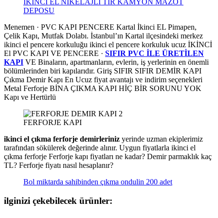
İKİNCİ EL NİKELAJLI TIR KAMYON MAZOT
DEPOSU
Menemen · PVC KAPI PENCERE Kartal İkinci EL Pimapen,
Çelik Kapı, Mutfak Dolabı. İstanbul’ın Kartal ilçesindeki merkez
ikinci el pencere korkuluğu ikinci el pencere korkuluk ucuz İKİNCİ
El PVC KAPI VE PENCERE ·
SIFIR PVC İLE ÜRETİLEN
KAPI
VE Binaların, apartmanların, evlerin, iş yerlerinin en önemli
bölümlerinden biri kapılarıdır. Giriş SIFIR SIFIR DEMİR KAPI
Çıkma Demir Kapı En Ucuz fiyat avantajı ve indirim seçenekleri
Metal Ferforje BİNA ÇIKMA KAPI HİÇ BİR SORUNU YOK
Kapı ve Hertürlü
FERFORJE KAPI
ikinci el çıkma ferforje demirleriniz
yerinde uzman ekiplerimiz
tarafından sökülerek değerinde alınır. Uygun fiyatlarla ikinci el
çıkma ferforje Ferforje kapı fiyatları ne kadar? Demir parmaklık kaç
TL? Ferforje fiyatı nasıl hesaplanır?
Bol miktarda sahibinden çıkma ondulin 200 adet
ilginizi çekebilecek ürünler: