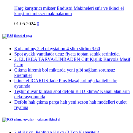
Harç karıştırıcı mikser Endüstri Makineleri sıfır ve ikinci el
karıştırıcı mikser makinalarının
01.05.2024
0
ikinci el eşya
Kullanılmış 2.el playstation 4 slim sürüm 9.60
Spot ayaklı vantilatör ucuz fiyata toptan satılık serinletici
2. EL IKEA TARVA/LINBADEN Çift Kişilik Karyola Masif
Çam
Çıkma kiremit bol miktarda yeni gibi sağlam sorunsuz
kiremitler
ikinci el ICARUS Jade Plus Masaj koltuğu kaliteli sıfır
ayarında
Teşhir duvar kliması spot defolu BTU klima? Kapalı alanların
dekorasyonunda
Defolu halı çıkma parça halı yeni sezon halı modelleri outlet
fiyatına
çıkma eşyalar – çıkmacı ikinci el
2.el Kriko, Pehlivan Kriko (3 Ton Kapasiteli)