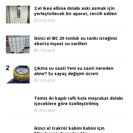
2.el ikea elbise dolabı askı asmak için
yerleştirilecek bir aparat, tercih edilen
23.05.2024
ikinci el IBC 20 tonluk su tankı isteğiniz
ebatta inşaat su varilleri
17.05.2024
Çıkma su saati Yeni su saati nereden
alınır? Su sayaç değişim ücreti
13.05.2024
Temiz iki kapılı raflı
kola meşrubat
dolabı içeceklere
göre özelleştirilmiş
09.05.2024