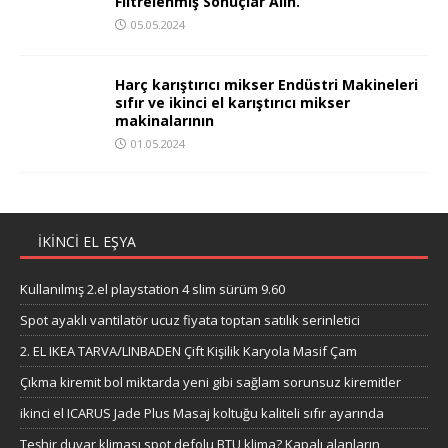
ikinci el traktör kabini Kabini
Için Filtrelenmiş Sonuçlar Alın.
05.05.2024
Harç karıştırıcı mikser Endüstri
Makineleri sıfır ve ikinci el
karıştırıcı mikser makinalarının
01.05.2024
IKINCI EL EŞYA
Kullanılmış 2.el playstation 4 slim sürüm 9.60
Spot ayaklı vantilatör ucuz fiyata toptan satılık serinletici
2. EL IKEA TARVA/LINBADEN Çift Kişilik Karyola Masif Çam
Çıkma kiremit bol miktarda yeni gibi sağlam sorunsuz kiremitler
ikinci el ICARUS Jade Plus Masaj koltuğu kaliteli sıfır ayarında