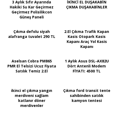
3 Aylık Sıfır Ayarında
İKİNCİ EL DUŞAKABİN
Hakiki Su Kar Geçirmez
ÇIKMA DUŞAKABİNLER
Geçirmez Polisilikcon
Güneş Paneli
Çıkma defolu siyah
2.El Çıkma Trafik Kapan
alafranga tuvalet 290 TL
Kasis Otopark Kasis
Kapanı Araç Yol Kasis
Kapanı
Aselsan Cobra PM865
1 Aylık Asus DSL-AX82U
PMR El Telsizi Ucuz Fiyata
Dört Antenli Modem
Satılık Temiz 2.El
FİYATI: 4500 TL
ikinci el çıkma yangın
Çıkma ford transit tente
merdiveni sağlam
sahibinden satılık
katlanır döner
kamyon tentesi
merdivenler