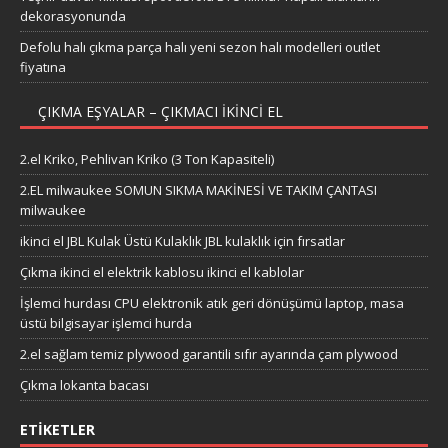
Teşhir duvar kliması spot defolu BTU klima? Kapalı alanların
dekorasyonunda
Defolu halı çıkma parça halı yeni sezon halı modelleri outlet
fiyatına
ÇIKMA EŞYALAR – ÇIKMACI IKINCI EL
2.el Kriko, Pehlivan Kriko (3 Ton Kapasiteli)
2.EL milwaukee SOMUN SIKMA MAKİNESİ VE TAKIM ÇANTASI
milwaukee
ikinci el JBL Kulak Üstü Kulaklık JBL kulaklık için fırsatlar
Çıkma ikinci el elektrik kablosu ikinci el kablolar
İşlemci hurdası CPU elektronik atık geri dönüşümü laptop, masa
üstü bilgisayar işlemci hurda
2.el sağlam temiz plywood garantili sıfır ayarında çam plywood
Çıkma lokanta bacası