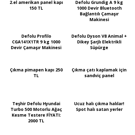
2.el amerikan panel kapı
Defolu Grundig A 9 kg
150 TL
1000 Devir Bluetooth
Bağlantılı Çamaşır
Makinesi
Defolu Profilo
Defolu Dyson V8 Animal +
CGA141X1TR 9 kg 1000
Dikey Şarjlı Elektrikli
Devir Çamaşır Makinesi
Süpürge
Çıkma pimapen kapı 250
Çıkma çatı kaplamak için
TL
sandviç panel
Teşhir Defolu Hyundai
Ucuz halı çıkma halılar!
Turbo 500 Motorlu Ağaç
Spot halı satan yerler
Kesme Testere FİYATI:
2000 TL