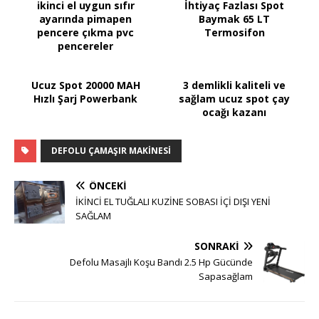
ikinci el uygun sıfır
İhtiyaç Fazlası Spot
ayarında pimapen
Baymak 65 LT
pencere çıkma pvc
Termosifon
pencereler
Ucuz Spot 20000 MAH
3 demlikli kaliteli ve
Hızlı Şarj Powerbank
sağlam ucuz spot çay
ocağı kazanı
DEFOLU ÇAMAŞIR MAKINESI
ÖNCEKI
İKİNCİ EL TUĞLALI KUZİNE SOBASI İÇİ DIŞI YENİ
SAĞLAM
SONRAKI
Defolu Masajlı Koşu Bandı 2.5 Hp Gücünde
Sapasağlam