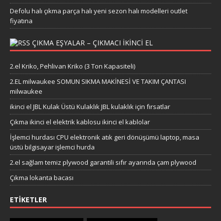
Defolu halı çıkma parça halı yeni sezon halı modelleri outlet
fiyatına
ÇIKMA EŞYALAR – ÇIKMACI IKINCI EL
2.el Kriko, Pehlivan Kriko (3 Ton Kapasiteli)
2.EL milwaukee SOMUN SIKMA MAKİNESİ VE TAKIM ÇANTASI
milwaukee
ikinci el JBL Kulak Üstü Kulaklık JBL kulaklık için fırsatlar
Çıkma ikinci el elektrik kablosu ikinci el kablolar
İşlemci hurdası CPU elektronik atık geri dönüşümü laptop, masa
üstü bilgisayar işlemci hurda
2.el sağlam temiz plywood garantili sıfır ayarında çam plywood
Çıkma lokanta bacası
ETIKETLER