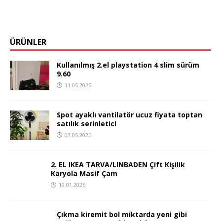
ÜRÜNLER
Kullanılmış 2.el playstation 4 slim sürüm
9.60
11.05.2026
Spot ayaklı vantilatör ucuz fiyata toptan
satılık serinletici
03.05.2026
2. EL IKEA TARVA/LINBADEN Çift Kişilik
Karyola Masif Çam
19.01.2026
Çıkma kiremit bol miktarda yeni gibi