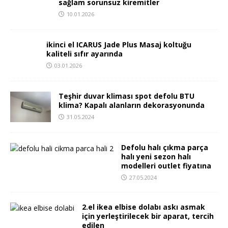
sağlam sorunsuz kiremitler
10.01.2026
ikinci el ICARUS Jade Plus Masaj koltuğu
kaliteli sıfır ayarında
03.01.2026
Teşhir duvar kliması spot defolu BTU
klima? Kapalı alanların dekorasyonunda
31.05.2024
Defolu halı çıkma parça
halı yeni sezon halı
modelleri outlet fiyatına
27.05.2024
2.el ikea elbise dolabı askı asmak
için yerleştirilecek bir aparat, tercih
edilen