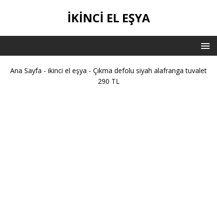
IKINCI EL EŞYA
Ana Sayfa
-
ikinci el eşya
-
Çıkma defolu siyah alafranga tuvalet
290 TL