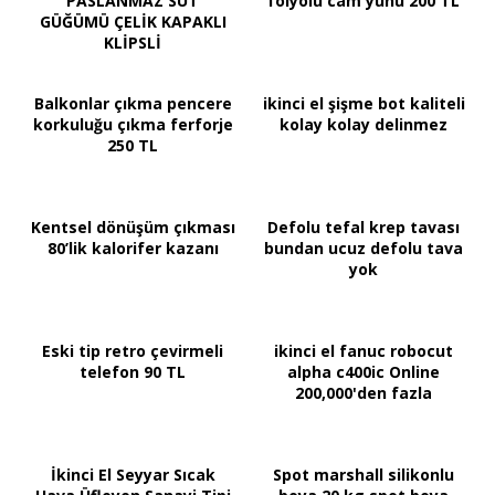
PASLANMAZ SÜT
folyolu cam yünü 200 TL
GÜĞÜMÜ ÇELİK KAPAKLI
KLİPSLİ
Balkonlar çıkma pencere
ikinci el şişme bot kaliteli
korkuluğu çıkma ferforje
kolay kolay delinmez
250 TL
Kentsel dönüşüm çıkması
Defolu tefal krep tavası
80’lik kalorifer kazanı
bundan ucuz defolu tava
yok
Eski tip retro çevirmeli
ikinci el fanuc robocut
telefon 90 TL
alpha c400ic Online
200,000'den fazla
İkinci El Seyyar Sıcak
Spot marshall silikonlu