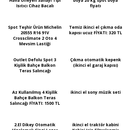
Hava Üfleyen Sanayi Tipi
boya 20 kg spot boya
Isıtıcı Cihaz Bacalı
fiyatı
Spot Teşhir Ürün Michelin
Temiz ikinci el çıkma oda
20555 R16 91V
kapısı ucuz FİYATI: 320 TL
Crossclimate 2 Oto 4
Mevsim Lastiği
Outlet Defolu Spot 3
Çıkma otomatik kepenk
Kişilik Bahçe Balkon
(ikinci el garaj kapısı)
Teras Salıncağı
Az Kullanılmış 4 Kişilik
ikinci el sony müzik seti
Bahçe Balkon Teras
Salıncağı FİYATI: 1500 TL
2.El Dikey Otomatik
ikinci el traktör kabini