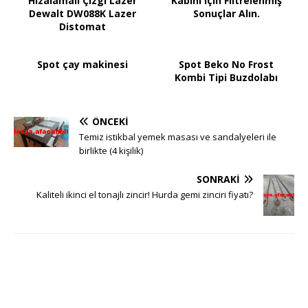
Hizalamalı Çizgi Lazer
Kabini Için Filtrelenmiş
Dewalt DW088K Lazer
Sonuçlar Alın.
Distomat
Spot çay makinesi
Spot Beko No Frost
Kombi Tipi Buzdolabı
ÖNCEKI
Temiz istikbal yemek masası ve sandalyeleri ile
birlikte (4 kişilik)
SONRAKI
Kaliteli ikinci el tonajlı zincir! Hurda gemi zinciri fiyatı?