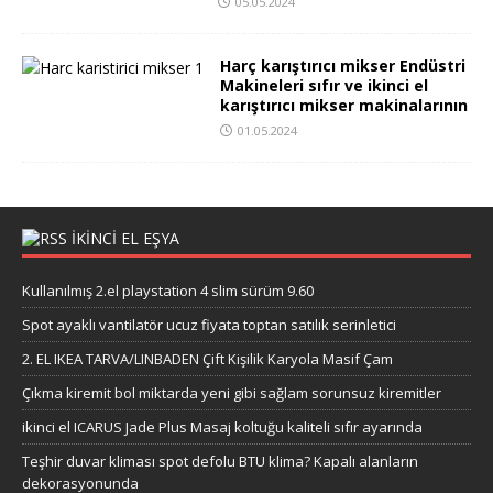
05.05.2024
Harç karıştırıcı mikser Endüstri
Makineleri sıfır ve ikinci el
karıştırıcı mikser makinalarının
01.05.2024
IKINCI EL EŞYA
Kullanılmış 2.el playstation 4 slim sürüm 9.60
Spot ayaklı vantilatör ucuz fiyata toptan satılık serinletici
2. EL IKEA TARVA/LINBADEN Çift Kişilik Karyola Masif Çam
Çıkma kiremit bol miktarda yeni gibi sağlam sorunsuz kiremitler
ikinci el ICARUS Jade Plus Masaj koltuğu kaliteli sıfır ayarında
Teşhir duvar kliması spot defolu BTU klima? Kapalı alanların
dekorasyonunda