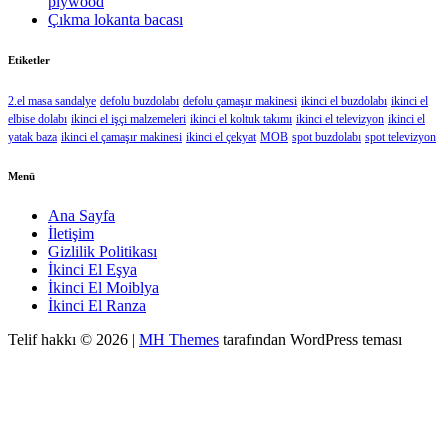
plywood
Çıkma lokanta bacası
Etiketler
2.el masa sandalye
defolu buzdolabı
defolu çamaşır makinesi
ikinci el buzdolabı
ikinci el
elbise dolabı
ikinci el işçi malzemeleri
ikinci el koltuk takımı
ikinci el televizyon
ikinci el
yatak baza
ikinci el çamaşır makinesi
ikinci el çekyat
MOB
spot buzdolabı
spot televizyon
Menü
Ana Sayfa
İletişim
Gizlilik Politikası
İkinci El Eşya
İkinci El Moiblya
İkinci El Ranza
Telif hakkı © 2026 |
MH Themes
tarafından WordPress teması