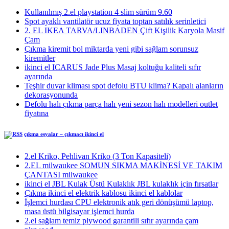
Kullanılmış 2.el playstation 4 slim sürüm 9.60
Spot ayaklı vantilatör ucuz fiyata toptan satılık serinletici
2. EL IKEA TARVA/LINBADEN Çift Kişilik Karyola Masif
Çam
Çıkma kiremit bol miktarda yeni gibi sağlam sorunsuz
kiremitler
ikinci el ICARUS Jade Plus Masaj koltuğu kaliteli sıfır
ayarında
Teşhir duvar kliması spot defolu BTU klima? Kapalı alanların
dekorasyonunda
Defolu halı çıkma parça halı yeni sezon halı modelleri outlet
fiyatına
çıkma eşyalar – çıkmacı ikinci el
2.el Kriko, Pehlivan Kriko (3 Ton Kapasiteli)
2.EL milwaukee SOMUN SIKMA MAKİNESİ VE TAKIM
ÇANTASI milwaukee
ikinci el JBL Kulak Üstü Kulaklık JBL kulaklık için fırsatlar
Çıkma ikinci el elektrik kablosu ikinci el kablolar
İşlemci hurdası CPU elektronik atık geri dönüşümü laptop,
masa üstü bilgisayar işlemci hurda
2.el sağlam temiz plywood garantili sıfır ayarında çam