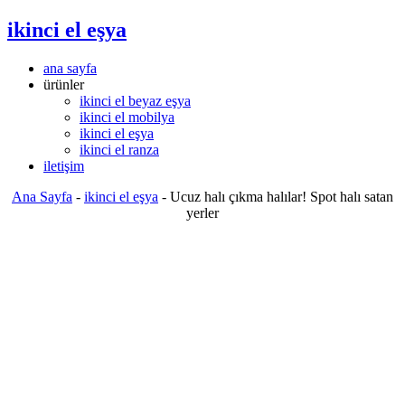
ikinci el eşya
ana sayfa
ürünler
ikinci el beyaz eşya
ikinci el mobilya
ikinci el eşya
ikinci el ranza
iletişim
Ana Sayfa
-
ikinci el eşya
-
Ucuz halı çıkma halılar! Spot halı satan
yerler