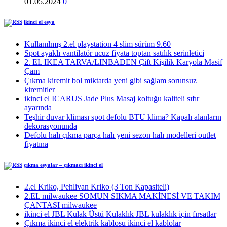
01.05.2024
0
ikinci el eşya
Kullanılmış 2.el playstation 4 slim sürüm 9.60
Spot ayaklı vantilatör ucuz fiyata toptan satılık serinletici
2. EL IKEA TARVA/LINBADEN Çift Kişilik Karyola Masif
Çam
Çıkma kiremit bol miktarda yeni gibi sağlam sorunsuz
kiremitler
ikinci el ICARUS Jade Plus Masaj koltuğu kaliteli sıfır
ayarında
Teşhir duvar kliması spot defolu BTU klima? Kapalı alanların
dekorasyonunda
Defolu halı çıkma parça halı yeni sezon halı modelleri outlet
fiyatına
çıkma eşyalar – çıkmacı ikinci el
2.el Kriko, Pehlivan Kriko (3 Ton Kapasiteli)
2.EL milwaukee SOMUN SIKMA MAKİNESİ VE TAKIM
ÇANTASI milwaukee
ikinci el JBL Kulak Üstü Kulaklık JBL kulaklık için fırsatlar
Çıkma ikinci el elektrik kablosu ikinci el kablolar