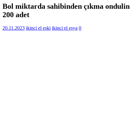
Bol miktarda sahibinden çıkma ondulin
200 adet
20.11.2023
ikinci el eski
ikinci el eşya
0