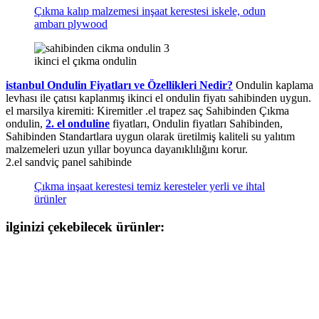
Çıkma kalıp malzemesi inşaat kerestesi iskele, odun
ambarı plywood
ikinci el çıkma ondulin
istanbul Ondulin Fiyatları ve Özellikleri Nedir?
Ondulin kaplama
levhası ile çatısı kaplanmış ikinci el ondulin fiyatı sahibinden uygun.
el marsilya kiremiti: Kiremitler .el trapez saç Sahibinden Çıkma
ondulin,
2. el onduline
fiyatları, Ondulin fiyatları Sahibinden,
Sahibinden Standartlara uygun olarak üretilmiş kaliteli su yalıtım
malzemeleri uzun yıllar boyunca dayanıklılığını korur.
2.el sandviç panel sahibinde
Çıkma inşaat kerestesi temiz keresteler yerli ve ihtal
ürünler
ilginizi çekebilecek ürünler: