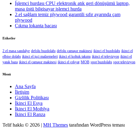
İşlemci hurdası CPU elektronik atık geri dönüşümü laptop,
masa üstü bilgisayar işlemci hurda
2.el sağlam temiz plywood garantili sıfır ayarında çam
plywood
Çıkma lokanta bacası
Etiketler
2.el masa sandalye
defolu buzdolabı
defolu çamaşır makinesi
ikinci el buzdolabı
ikinci el
elbise dolabı
ikinci el işçi malzemeleri
ikinci el koltuk takımı
ikinci el televizyon
ikinci el
yatak baza
ikinci el çamaşır makinesi
ikinci el çekyat
MOB
spot buzdolabı
spot televizyon
Menü
Ana Sayfa
İletişim
Gizlilik Politikası
İkinci El Eşya
İkinci El Moiblya
İkinci El Ranza
Telif hakkı © 2026 |
MH Themes
tarafından WordPress teması