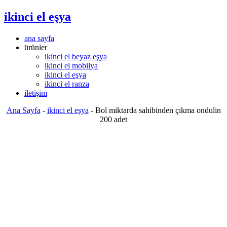
ikinci el eşya
ana sayfa
ürünler
ikinci el beyaz eşya
ikinci el mobilya
ikinci el eşya
ikinci el ranza
iletişim
Ana Sayfa
-
ikinci el eşya
-
Bol miktarda sahibinden çıkma ondulin
200 adet