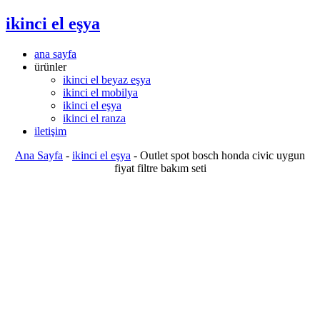
ikinci el eşya
ana sayfa
ürünler
ikinci el beyaz eşya
ikinci el mobilya
ikinci el eşya
ikinci el ranza
iletişim
Ana Sayfa
-
ikinci el eşya
-
Outlet spot bosch honda civic uygun
fiyat filtre bakım seti