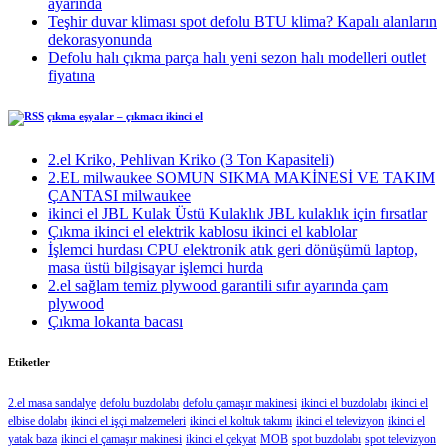
ayarında
Teşhir duvar kliması spot defolu BTU klima? Kapalı alanların
dekorasyonunda
Defolu halı çıkma parça halı yeni sezon halı modelleri outlet
fiyatına
çıkma eşyalar – çıkmacı ikinci el
2.el Kriko, Pehlivan Kriko (3 Ton Kapasiteli)
2.EL milwaukee SOMUN SIKMA MAKİNESİ VE TAKIM
ÇANTASI milwaukee
ikinci el JBL Kulak Üstü Kulaklık JBL kulaklık için fırsatlar
Çıkma ikinci el elektrik kablosu ikinci el kablolar
İşlemci hurdası CPU elektronik atık geri dönüşümü laptop,
masa üstü bilgisayar işlemci hurda
2.el sağlam temiz plywood garantili sıfır ayarında çam
plywood
Çıkma lokanta bacası
Etiketler
2.el masa sandalye
defolu buzdolabı
defolu çamaşır makinesi
ikinci el buzdolabı
ikinci el
elbise dolabı
ikinci el işçi malzemeleri
ikinci el koltuk takımı
ikinci el televizyon
ikinci el
yatak baza
ikinci el çamaşır makinesi
ikinci el çekyat
MOB
spot buzdolabı
spot televizyon