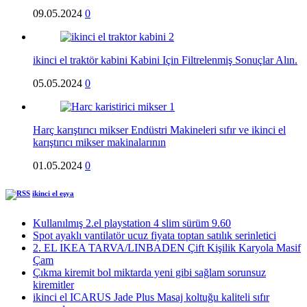
09.05.2024
0
ikinci el traktör kabini Kabini Için Filtrelenmiş Sonuçlar Alın.
05.05.2024
0
Harç karıştırıcı mikser Endüstri Makineleri sıfır ve ikinci el
karıştırıcı mikser makinalarının
01.05.2024
0
ikinci el eşya
Kullanılmış 2.el playstation 4 slim sürüm 9.60
Spot ayaklı vantilatör ucuz fiyata toptan satılık serinletici
2. EL IKEA TARVA/LINBADEN Çift Kişilik Karyola Masif
Çam
Çıkma kiremit bol miktarda yeni gibi sağlam sorunsuz
kiremitler
ikinci el ICARUS Jade Plus Masaj koltuğu kaliteli sıfır