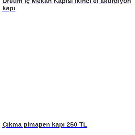
Üretim Iç Mekan Kapısı ikinci el akordiyon
kapı
Çıkma pimapen kapı 250 TL