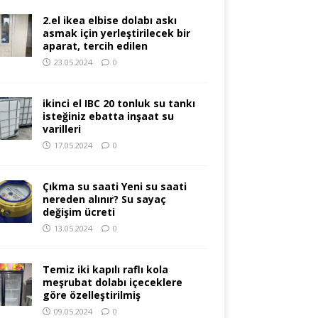
2.el ikea elbise dolabı askı
asmak için yerleştirilecek bir
aparat, tercih edilen
23.05.2024
0
ikinci el IBC 20 tonluk su tankı
isteğiniz ebatta inşaat su
varilleri
17.05.2024
0
Çıkma su saati Yeni su saati
nereden alınır? Su sayaç
değişim ücreti
13.05.2024
0
Temiz iki kapılı raflı kola
meşrubat dolabı içeceklere
göre özelleştirilmiş
09.05.2024
0