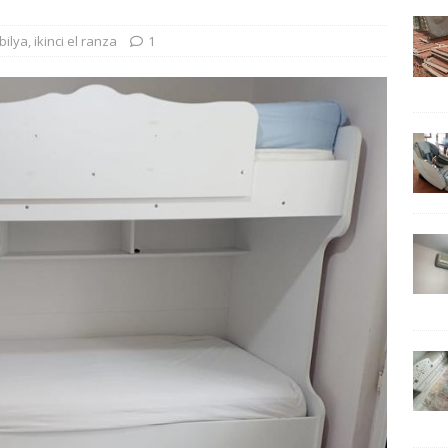
obilya
,
ikinci el ranza
1