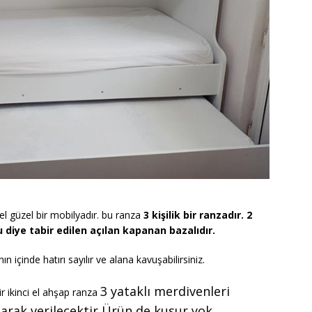
ci el güzel bir mobilyadır. bu ranza
3 kişilik bir ranzadır. 2
 diye tabir edilen açılan kapanan bazalıdır.
n içinde hatırı sayılır ve alana kavuşabilirsiniz.
3 yataklı merdivenleri
ir ikinci el ahşap ranza
arak verilecektir
Ürün de kusur yok