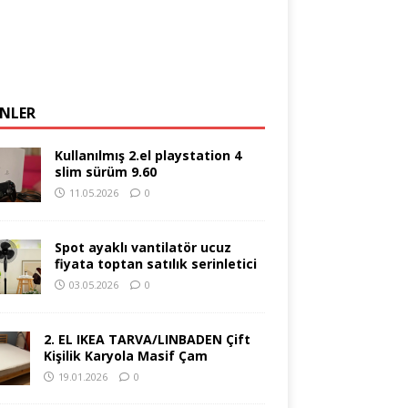
NLER
Kullanılmış 2.el playstation 4
slim sürüm 9.60
11.05.2026
0
Spot ayaklı vantilatör ucuz
fiyata toptan satılık serinletici
03.05.2026
0
2. EL IKEA TARVA/LINBADEN Çift
Kişilik Karyola Masif Çam
19.01.2026
0