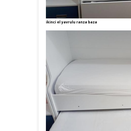
ikinci el yavrulu ranza baza