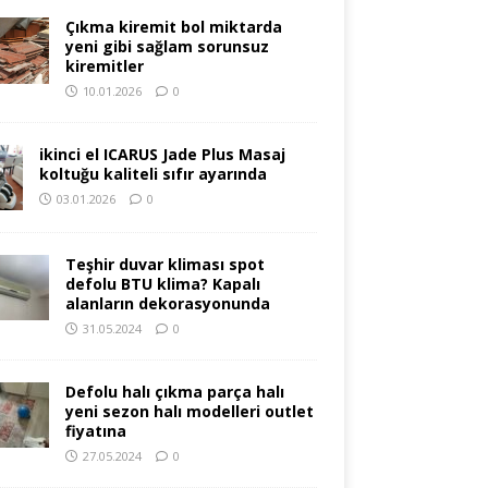
Çıkma kiremit bol miktarda
yeni gibi sağlam sorunsuz
kiremitler
10.01.2026
0
ikinci el ICARUS Jade Plus Masaj
koltuğu kaliteli sıfır ayarında
03.01.2026
0
Teşhir duvar kliması spot
defolu BTU klima? Kapalı
alanların dekorasyonunda
31.05.2024
0
Defolu halı çıkma parça halı
yeni sezon halı modelleri outlet
fiyatına
27.05.2024
0