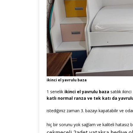
ikinci el yavrulu baza
1 senelik
ikinci el yavrulu baza
satılık ikin
katlı normal ranza ve tek katı da yavrulu
istediğiniz zaman 3. bazayı kapatabilir ve odanı
hiç bir sorunu yok sağlam ve kaliteli hatasız b
çekmeceli 2adet yataksa hediye ol