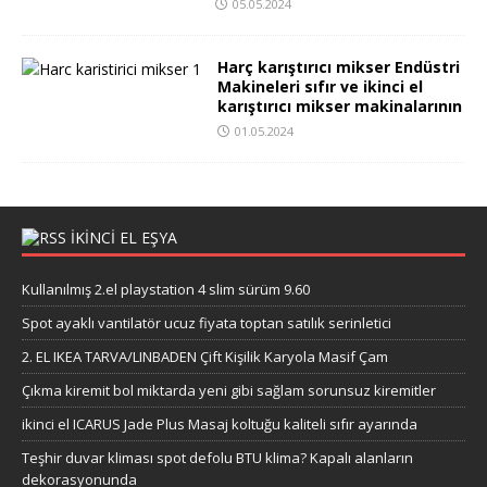
05.05.2024
Harç karıştırıcı mikser Endüstri
Makineleri sıfır ve ikinci el
karıştırıcı mikser makinalarının
01.05.2024
IKINCI EL EŞYA
Kullanılmış 2.el playstation 4 slim sürüm 9.60
Spot ayaklı vantilatör ucuz fiyata toptan satılık serinletici
2. EL IKEA TARVA/LINBADEN Çift Kişilik Karyola Masif Çam
Çıkma kiremit bol miktarda yeni gibi sağlam sorunsuz kiremitler
ikinci el ICARUS Jade Plus Masaj koltuğu kaliteli sıfır ayarında
Teşhir duvar kliması spot defolu BTU klima? Kapalı alanların
dekorasyonunda