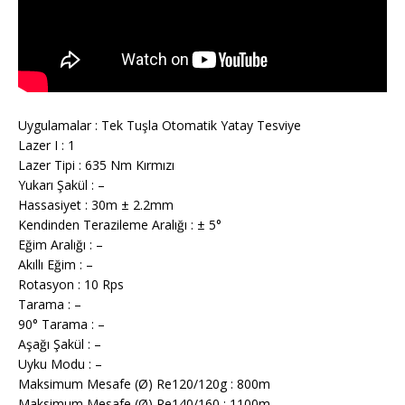
Uygulamalar : Tek Tuşla Otomatik Yatay Tesviye
Lazer I : 1
Lazer Tipi : 635 Nm Kırmızı
Yukarı Şakül : –
Hassasiyet : 30m ± 2.2mm
Kendinden Terazileme Aralığı : ± 5°
Eğim Aralığı : –
Akıllı Eğim : –
Rotasyon : 10 Rps
Tarama : –
90° Tarama : –
Aşağı Şakül : –
Uyku Modu : –
Maksimum Mesafe (Ø) Re120/120g : 800m
Maksimum Mesafe (Ø) Re140/160 : 1100m