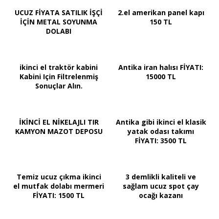
UCUZ FİYATA SATILIK İŞÇİ
2.el amerikan panel kapı
İÇİN METAL SOYUNMA
150 TL
DOLABI
ikinci el traktör kabini
Antika iran halısı FİYATI:
Kabini Için Filtrelenmiş
15000 TL
Sonuçlar Alın.
İKİNCİ EL NİKELAJLI TIR
Antika gibi ikinci el klasik
KAMYON MAZOT DEPOSU
yatak odası takımı
FİYATI: 3500 TL
Temiz ucuz çıkma ikinci
3 demlikli kaliteli ve
el mutfak dolabı mermeri
sağlam ucuz spot çay
FİYATI: 1500 TL
ocağı kazanı