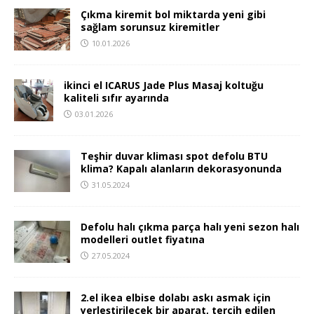
Çıkma kiremit bol miktarda yeni gibi
sağlam sorunsuz kiremitler
10.01.2026
ikinci el ICARUS Jade Plus Masaj koltuğu
kaliteli sıfır ayarında
03.01.2026
Teşhir duvar kliması spot defolu BTU
klima? Kapalı alanların dekorasyonunda
31.05.2024
Defolu halı çıkma parça halı yeni sezon halı
modelleri outlet fiyatına
27.05.2024
2.el ikea elbise dolabı askı asmak için
yerleştirilecek bir aparat, tercih edilen