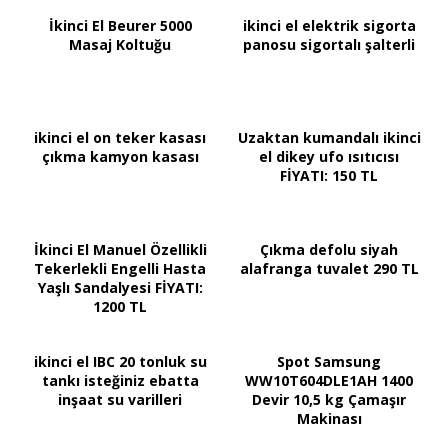
İkinci El Beurer 5000
ikinci el elektrik sigorta
Masaj Koltuğu
panosu sigortalı şalterli
ikinci el on teker kasası
Uzaktan kumandalı ikinci
çıkma kamyon kasası
el dikey ufo ısıtıcısı
FİYATI: 150 TL
İkinci El Manuel Özellikli
Çıkma defolu siyah
Tekerlekli Engelli Hasta
alafranga tuvalet 290 TL
Yaşlı Sandalyesi FİYATI:
1200 TL
ikinci el IBC 20 tonluk su
Spot Samsung
tankı isteğiniz ebatta
WW10T604DLE1AH 1400
inşaat su varilleri
Devir 10,5 kg Çamaşır
Makinası