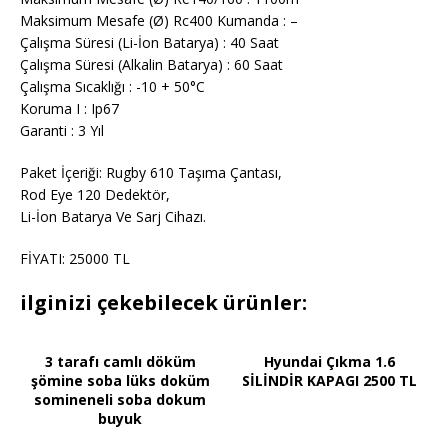
Maksimum Mesafe (Ø) Rc400 Kumanda : –
Çalışma Süresi (Li-İon Batarya) : 40 Saat
Çalışma Süresi (Alkalin Batarya) : 60 Saat
Çalışma Sıcaklığı : -10 + 50°C
Koruma I : Ip67
Garanti : 3 Yıl
Paket İçeriği: Rugby 610 Taşıma Çantası,
Rod Eye 120 Dedektör,
Li-İon Batarya Ve Sarj Cihazı.
FİYATI: 25000 TL
ilginizi çekebilecek ürünler:
3 tarafı camlı döküm
Hyundai Çıkma 1.6
şömine soba lüks doküm
SİLİNDİR KAPAGI 2500 TL
somineneli soba dokum
buyuk