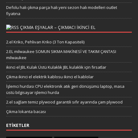
Defolu halı çıkma parça halı yeni sezon halı modelleri outlet
fiyatına
ÇIKMA EŞYALAR – ÇIKMACI IKINCI EL
2.el Kriko, Pehlivan Kriko (3 Ton Kapasiteli)
2.EL milwaukee SOMUN SIKMA MAKİNESİ VE TAKIM ÇANTASI
milwaukee
ikinci el JBL Kulak Üstü Kulaklık JBL kulaklık için fırsatlar
Çıkma ikinci el elektrik kablosu ikinci el kablolar
İşlemci hurdası CPU elektronik atık geri dönüşümü laptop, masa
üstü bilgisayar işlemci hurda
2.el sağlam temiz plywood garantili sıfır ayarında çam plywood
Çıkma lokanta bacası
ETIKETLER