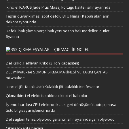
ikinci el ICARUS Jade Plus Masaj koltuğu kaliteli sıfır ayarında
Teşhir duvar kliması spot defolu BTU klima? Kapalı alanların
dekorasyonunda
Defolu halı çıkma parça halı yeni sezon halı modelleri outlet
fiyatına
ÇIKMA EŞYALAR – ÇIKMACI IKINCI EL
2.el Kriko, Pehlivan Kriko (3 Ton Kapasiteli)
2.EL milwaukee SOMUN SIKMA MAKİNESİ VE TAKIM ÇANTASI
milwaukee
ikinci el JBL Kulak Üstü Kulaklık JBL kulaklık için fırsatlar
Çıkma ikinci el elektrik kablosu ikinci el kablolar
İşlemci hurdası CPU elektronik atık geri dönüşümü laptop, masa
üstü bilgisayar işlemci hurda
2.el sağlam temiz plywood garantili sıfır ayarında çam plywood
Çıkma lokanta bacası