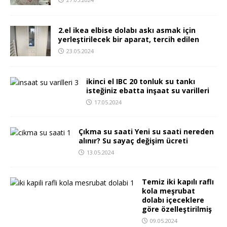
2.el ikea elbise dolabı askı asmak için
yerleştirilecek bir aparat, tercih edilen
23.05.2024
ikinci el IBC 20 tonluk su tankı
isteğiniz ebatta inşaat su varilleri
17.05.2024
Çıkma su saati Yeni su saati nereden
alınır? Su sayaç değişim ücreti
13.05.2024
Temiz iki kapılı raflı
kola meşrubat
dolabı içeceklere
göre özelleştirilmiş
09.05.2024