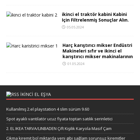
ikinci el traktör kabini Kabini
Için Filtrelenmiş Sonuçlar Alın.
05.05.2024
Harç karıştırıcı mikser Endüstri
Makineleri sıfır ve ikinci el
karıştırıcı mikser makinalarının
01.05.2024
IKINCI EL EŞYA
Kullanılmış 2.el playstation 4 slim sürüm 9.60
Spot ayaklı vantilatör ucuz fiyata toptan satılık serinletici
2. EL IKEA TARVA/LINBADEN Çift Kişilik Karyola Masif Çam
Çıkma kiremit bol miktarda yeni gibi sağlam sorunsuz kiremitler