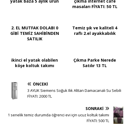
yatak baza 5 aylık ürün
çıkma internet cafe
masaları FİYATI: 50 TL
2. EL MUTFAK DOLABI 0
Temiz şık ve kaliteli 4
GİBİ TEMİZ SAHİBİNDEN
raflı 2.el ayakkabılık
SATILIK
ikinci el yatak olabilen
Çıkma Parke Nerede
köşe koltuk takımı
Satılır 13 TL
ÖNCEKI
3 AYLIK Siemens Soğuk Ilık Alttan Damacanalı Su Sebili
FİYATI: 2000 TL
SONRAKI
1 senelik temiz durumda öğrenci evi için ucuz koltuk takımı
FİYATI: 500 TL