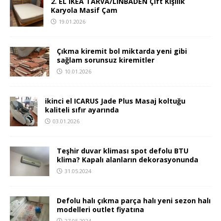
2. EL IKEA TARVA/LINBADEN Çift Kişilik
Karyola Masif Çam
19.01.2026
Çıkma kiremit bol miktarda yeni gibi
sağlam sorunsuz kiremitler
10.01.2026
ikinci el ICARUS Jade Plus Masaj koltuğu
kaliteli sıfır ayarında
03.01.2026
Teşhir duvar kliması spot defolu BTU
klima? Kapalı alanların dekorasyonunda
31.05.2024
Defolu halı çıkma parça halı yeni sezon halı
modelleri outlet fiyatına
27.05.2024