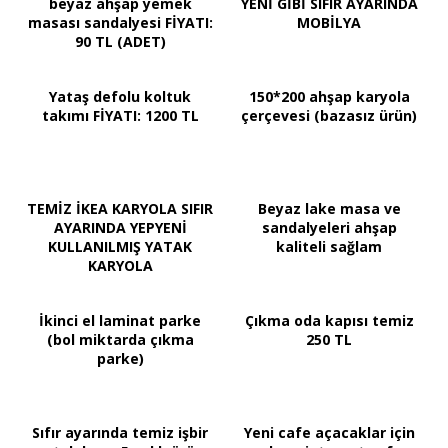
beyaz ahşap yemek
YENİ GİBİ SIFIR AYARINDA
masası sandalyesi FİYATI:
MOBİLYA
90 TL (ADET)
Yataş defolu koltuk
150*200 ahşap karyola
takımı FİYATI: 1200 TL
çerçevesi (bazasız ürün)
TEMİZ İKEA KARYOLA SIFIR
Beyaz lake masa ve
AYARINDA YEPYENİ
sandalyeleri ahşap
KULLANILMIŞ YATAK
kaliteli sağlam
KARYOLA
İkinci el laminat parke
Çıkma oda kapısı temiz
(bol miktarda çıkma
250 TL
parke)
Sıfır ayarında temiz işbir
Yeni cafe açacaklar için