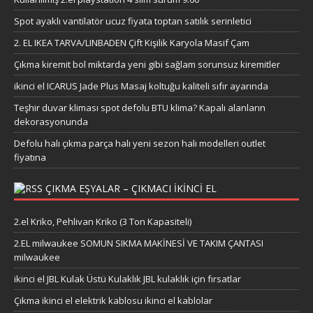
Spot ayaklı vantilatör ucuz fiyata toptan satılık serinletici
2. EL IKEA TARVA/LINBADEN Çift Kişilik Karyola Masif Çam
Çıkma kiremit bol miktarda yeni gibi sağlam sorunsuz kiremitler
ikinci el ICARUS Jade Plus Masaj koltuğu kaliteli sıfır ayarında
Teşhir duvar kliması spot defolu BTU klima? Kapalı alanların
dekorasyonunda
Defolu halı çıkma parça halı yeni sezon halı modelleri outlet
fiyatına
ÇIKMA EŞYALAR – ÇIKMACI IKINCI EL
2.el Kriko, Pehlivan Kriko (3 Ton Kapasiteli)
2.EL milwaukee SOMUN SIKMA MAKİNESİ VE TAKIM ÇANTASI
milwaukee
ikinci el JBL Kulak Üstü Kulaklık JBL kulaklık için fırsatlar
Çıkma ikinci el elektrik kablosu ikinci el kablolar