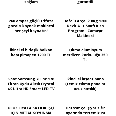
sağlam
garantili
260 amper güçlü trifaze
Defolu Arçelik 8Kg 1200
gazaltı kaynak makinesi
Devir A++ Sınıfı Kısa
her şeyi kaynatın!
Programlı Çamaşır
Makinesi
ikinci el birleşik balkon
Çıkma aluminyum
kapı pimapen 1200 TL
merdiven korkuluğu 350
TL
Spot Samsung 70 inç 178
ikinci el inşaat pano
Ekran Uydu Alıcılı Crystal
(temiz çıkma panolar
4K Ultra HD Smart LED TV
ucuz satılık)
UCUZ FİYATA SATILIK İŞÇİ
Hatasız çalışıyor sıfır
İÇİN METAL SOYUNMA
ayarında tertemiz ısı