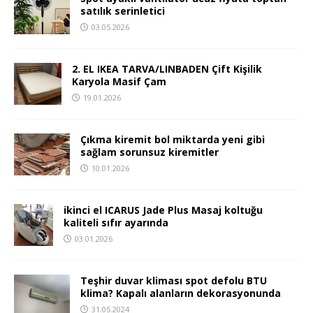
satılık serinletici
03.05.2026
2. EL IKEA TARVA/LINBADEN Çift Kişilik
Karyola Masif Çam
19.01.2026
Çıkma kiremit bol miktarda yeni gibi
sağlam sorunsuz kiremitler
10.01.2026
ikinci el ICARUS Jade Plus Masaj koltuğu
kaliteli sıfır ayarında
03.01.2026
Teşhir duvar kliması spot defolu BTU
klima? Kapalı alanların dekorasyonunda
31.05.2024