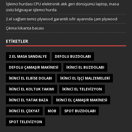
İşlemci hurdası CPU elektronik atık geri dönüşümü laptop, masa
üstü bilgisayar işlemci hurda
2.el sağlam temiz plywood garantili sıfır ayarında çam plywood
Çıkma lokanta bacası
ETIKETLER
2.EL MASA SANDALYE
DEFOLU BUZDOLABI
DEFOLU ÇAMAŞIR MAKINESI
IKINCI EL BUZDOLABI
IKINCI EL ELBISE DOLABI
IKINCI EL IŞÇI MALZEMELERI
IKINCI EL KOLTUK TAKIMI
IKINCI EL TELEVIZYON
IKINCI EL YATAK BAZA
IKINCI EL ÇAMAŞIR MAKINESI
IKINCI EL ÇEKYAT
MOB
SPOT BUZDOLABI
SPOT TELEVIZYON