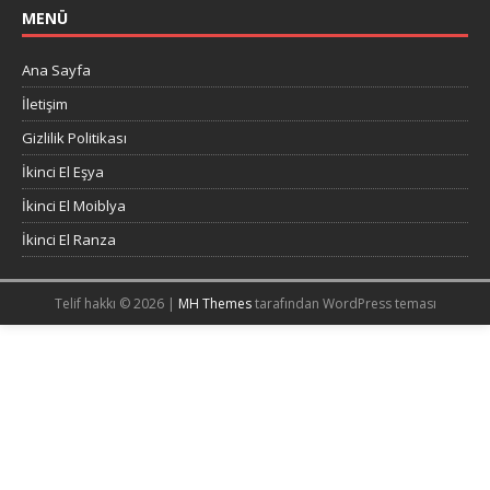
MENÜ
Ana Sayfa
İletişim
Gizlilik Politikası
İkinci El Eşya
İkinci El Moiblya
İkinci El Ranza
Telif hakkı © 2026 |
MH Themes
tarafından WordPress teması