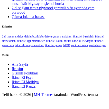
masa üstü bilgisayar işlemci hurda
2.el sağlam temiz plywood garantili sıfır ayarında çam
plywood
Çıkma lokanta bacası
Etiketler
2.el masa sandalye
defolu buzdolabı
defolu çamaşır makinesi
ikinci el buzdolabı
ikinci el
elbise dolabı
ikinci el işçi malzemeleri
ikinci el koltuk takımı
ikinci el televizyon
ikinci el
yatak baza
ikinci el çamaşır makinesi
ikinci el çekyat
MOB
spot buzdolabı
spot televizyon
Menü
Ana Sayfa
İletişim
Gizlilik Politikası
İkinci El Eşya
İkinci El Moiblya
İkinci El Ranza
Telif hakkı © 2026 |
MH Themes
tarafından WordPress teması