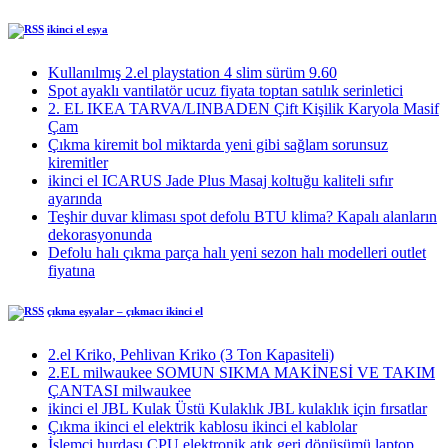
ikinci el eşya
Kullanılmış 2.el playstation 4 slim sürüm 9.60
Spot ayaklı vantilatör ucuz fiyata toptan satılık serinletici
2. EL IKEA TARVA/LINBADEN Çift Kişilik Karyola Masif
Çam
Çıkma kiremit bol miktarda yeni gibi sağlam sorunsuz
kiremitler
ikinci el ICARUS Jade Plus Masaj koltuğu kaliteli sıfır
ayarında
Teşhir duvar kliması spot defolu BTU klima? Kapalı alanların
dekorasyonunda
Defolu halı çıkma parça halı yeni sezon halı modelleri outlet
fiyatına
çıkma eşyalar – çıkmacı ikinci el
2.el Kriko, Pehlivan Kriko (3 Ton Kapasiteli)
2.EL milwaukee SOMUN SIKMA MAKİNESİ VE TAKIM
ÇANTASI milwaukee
ikinci el JBL Kulak Üstü Kulaklık JBL kulaklık için fırsatlar
Çıkma ikinci el elektrik kablosu ikinci el kablolar
İşlemci hurdası CPU elektronik atık geri dönüşümü laptop,