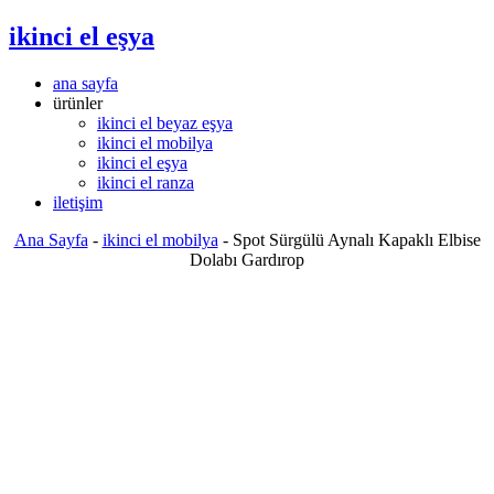
ikinci el eşya
ana sayfa
ürünler
ikinci el beyaz eşya
ikinci el mobilya
ikinci el eşya
ikinci el ranza
iletişim
Ana Sayfa
-
ikinci el mobilya
-
Spot Sürgülü Aynalı Kapaklı Elbise
Dolabı Gardırop