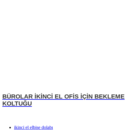
BÜROLAR İKİNCİ EL OFİS İÇİN BEKLEME
KOLTUĞU
ikinci el elbise dolabı