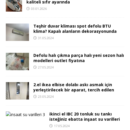
kaliteli sıfır ayarında
03.01.2026
Teşhir duvar kliması spot defolu BTU
klima? Kapalı alanların dekorasyonunda
31.05.2024
Defolu halı çıkma parça halı yeni sezon halı
modelleri outlet fiyatına
27.05.2024
2.el ikea elbise dolabı askı asmak için
yerleştirilecek bir aparat, tercih edilen
23.05.2024
ikinci el IBC 20 tonluk su tankı
isteğiniz ebatta inşaat su varilleri
17.05.2024