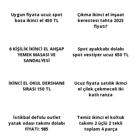
Uygun fiyata ucuz spot
Çıkma ikinci el inşaat
baza ikinci el 450 TL
kerestesi tahta 2023
fiyatı?
6 KİŞİLİK İKİNCİ EL AHŞAP
Spot ayakkabı dolabı
YEMEK MASASI VE
spot vestiyer ucuz 650 TL
SANDALYESİ
İKİNCİ EL OKUL DERSHANE
Ucuz fiyata satılık ikinci
SIRASI 150 TL
el çilek çekmeceli iki
katlı ranza
İstikbal defolu outlet
Temiz ikinci el koltuk
yatak odası takımı dolabı
takımı 2 üçlü 2 tekli
FİYATI: 985
toplam 4 parça