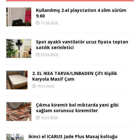
Kullanılmış 2.el playstation 4 slim sürüm
9.60
11.05.2026
Spot ayaklı vantilatör ucuz fiyata toptan
satılık serinletici
03.05.2026
2. EL IKEA TARVA/LINBADEN Çift Kişilik
Karyola Masif Çam
19.01.2026
Çıkma kiremit bol miktarda yeni gibi
sağlam sorunsuz kiremitler
10.01.2026
ikinci el ICARUS Jade Plus Masaj koltuğu