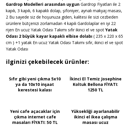
Gardrop Modelleri arasından uygun
Gardrop Fiyatları ile 2
kapılı, 3 kapılı, 6 kapaklı dolap, şifoniyer, aynalı makyaj masası,
2 Bu sayede siz de hoşunuza giden, kalitesi ile sizi cezbeden
ürünlere bütçenizi zorlamadan 4 kapılı Gardolaplar en iyi 22
rijen En ucuz Yatak Odası Takımı sıfır ikinci el ve spot
Yatak
Odası 2 büyük kayar kapaklı elbise dolabı
( 235 x 220 x 65
cm ) +1 yatak En ucuz Yatak Odası Takımı sıfır, ikinci el ve spot
Yatak Odası
ilginizi çekebilecek ürünler:
Sıfır gibi yeni çıkma 5x10
İkinci El Temiz Josephine
ya da 10x10 inşaat
Koltuk Bellona FİYATI:
kerestesi kalası
1250 TL
Yeni cafe açacaklar için
Yüksekliği ayarlanabilir
çıkma internet cafe
ikinci el ikea çalışma
masaları FİYATI: 50 TL
masası ucuz