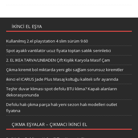
IKINCI EL EŞYA
Kullanılmış 2.el playstation 4 slim sürüm 9.60
Spot ayaklı vantilatör ucuz fiyata toptan satılık serinletici
2. EL IKEA TARVA/LINBADEN Çift Kişilik Karyola Masif Çam
Çıkma kiremit bol miktarda yeni gibi sağlam sorunsuz kiremitler
ikinci el ICARUS Jade Plus Masaj koltuğu kaliteli sıfır ayarında
Teşhir duvar kliması spot defolu BTU klima? Kapalı alanların
dekorasyonunda
Defolu halı çıkma parça halı yeni sezon halı modelleri outlet
fiyatına
ÇIKMA EŞYALAR – ÇIKMACI IKINCI EL