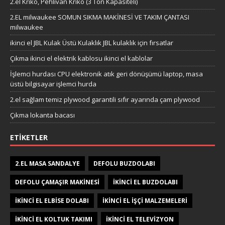
2.el Kriko, Pehlivan Kriko (3 Ton Kapasiteli)
2.EL milwaukee SOMUN SIKMA MAKİNESİ VE TAKIM ÇANTASI
milwaukee
ikinci el JBL Kulak Üstü Kulaklık JBL kulaklık için fırsatlar
Çıkma ikinci el elektrik kablosu ikinci el kablolar
İşlemci hurdası CPU elektronik atık geri dönüşümü laptop, masa
üstü bilgisayar işlemci hurda
2.el sağlam temiz plywood garantili sıfır ayarında çam plywood
Çıkma lokanta bacası
ETIKETLER
2.EL MASA SANDALYE
DEFOLU BUZDOLABI
DEFOLU ÇAMAŞIR MAKINESI
IKINCI EL BUZDOLABI
IKINCI EL ELBISE DOLABI
IKINCI EL IŞÇI MALZEMELERI
IKINCI EL KOLTUK TAKIMI
IKINCI EL TELEVIZYON