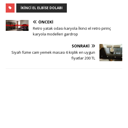
IKINCI EL ELBISE DOLABI
ÖNCEKI
Retro yatak odası karyola İkinci el retro pirinç
karyola modelleri gardrop
SONRAKI
Siyah füme cam yemek masası 6 kişilik en uygun
fiyatlar 200 TL