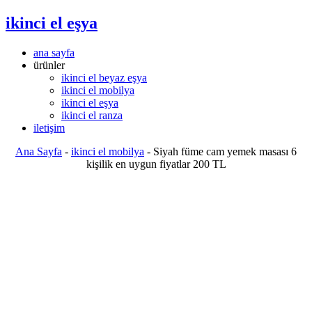
ikinci el eşya
ana sayfa
ürünler
ikinci el beyaz eşya
ikinci el mobilya
ikinci el eşya
ikinci el ranza
iletişim
Ana Sayfa
-
ikinci el mobilya
-
Siyah füme cam yemek masası 6
kişilik en uygun fiyatlar 200 TL