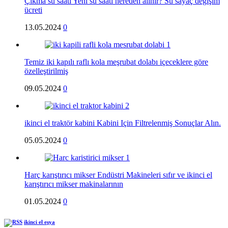
Çıkma su saati Yeni su saati nereden alınır? Su sayaç değişim
ücreti
13.05.2024
0
Temiz iki kapılı raflı kola meşrubat dolabı içeceklere göre
özelleştirilmiş
09.05.2024
0
ikinci el traktör kabini Kabini Için Filtrelenmiş Sonuçlar Alın.
05.05.2024
0
Harç karıştırıcı mikser Endüstri Makineleri sıfır ve ikinci el
karıştırıcı mikser makinalarının
01.05.2024
0
ikinci el eşya