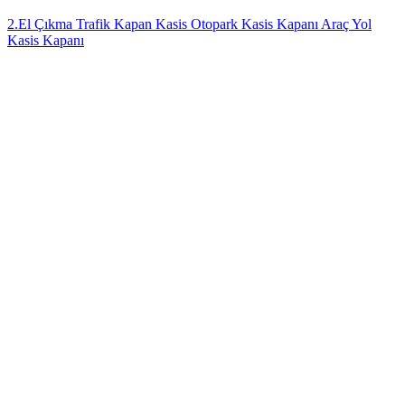
2.El Çıkma Trafik Kapan Kasis Otopark Kasis Kapanı Araç Yol
Kasis Kapanı