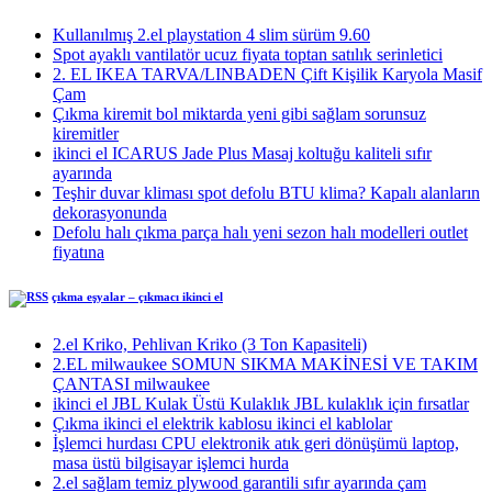
Kullanılmış 2.el playstation 4 slim sürüm 9.60
Spot ayaklı vantilatör ucuz fiyata toptan satılık serinletici
2. EL IKEA TARVA/LINBADEN Çift Kişilik Karyola Masif
Çam
Çıkma kiremit bol miktarda yeni gibi sağlam sorunsuz
kiremitler
ikinci el ICARUS Jade Plus Masaj koltuğu kaliteli sıfır
ayarında
Teşhir duvar kliması spot defolu BTU klima? Kapalı alanların
dekorasyonunda
Defolu halı çıkma parça halı yeni sezon halı modelleri outlet
fiyatına
çıkma eşyalar – çıkmacı ikinci el
2.el Kriko, Pehlivan Kriko (3 Ton Kapasiteli)
2.EL milwaukee SOMUN SIKMA MAKİNESİ VE TAKIM
ÇANTASI milwaukee
ikinci el JBL Kulak Üstü Kulaklık JBL kulaklık için fırsatlar
Çıkma ikinci el elektrik kablosu ikinci el kablolar
İşlemci hurdası CPU elektronik atık geri dönüşümü laptop,
masa üstü bilgisayar işlemci hurda
2.el sağlam temiz plywood garantili sıfır ayarında çam