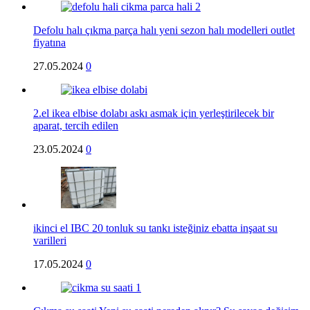
Defolu halı çıkma parça halı yeni sezon halı modelleri outlet
fiyatına
27.05.2024
0
2.el ikea elbise dolabı askı asmak için yerleştirilecek bir
aparat, tercih edilen
23.05.2024
0
ikinci el IBC 20 tonluk su tankı isteğiniz ebatta inşaat su
varilleri
17.05.2024
0